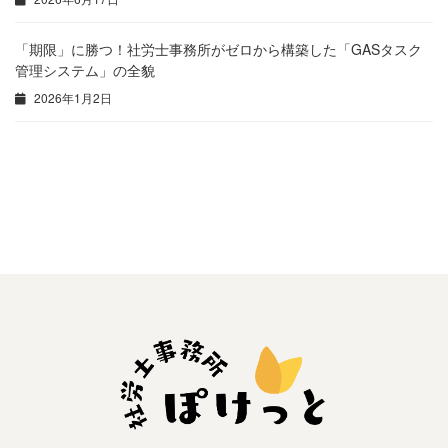
「期限」に勝つ！社労士事務所がゼロから構築した「GASタスク
管理システム」の全貌
2026年1月2日
【2024年10月施行済み】パート・アルバイトの社会保険が変わりました！事業主が今知っておくべき改正ポイントを徹底解説
Googleフォームで入社手続きを効率化！情報収集の悩みを解決
2025年4月5日
2025年4月8日