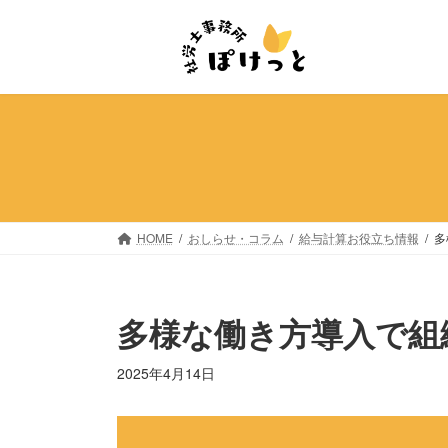
コ
ナ
ン
ビ
テ
ゲ
ン
ー
ツ
シ
へ
ョ
ス
ン
キ
に
ッ
移
プ
動
HOME
おしらせ・コラム
給与計算お役立ち情報
多
多様な働き方導入で組
2025年4月14日