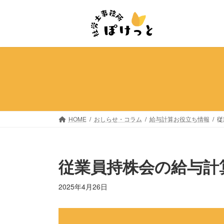
コ
ナ
ン
ビ
テ
ゲ
ン
ー
ツ
シ
へ
ョ
ス
ン
キ
に
ッ
移
プ
動
HOME
おしらせ・コラム
給与計算お役立ち情報
従
従業員持株会の給与計
2025年4月26日