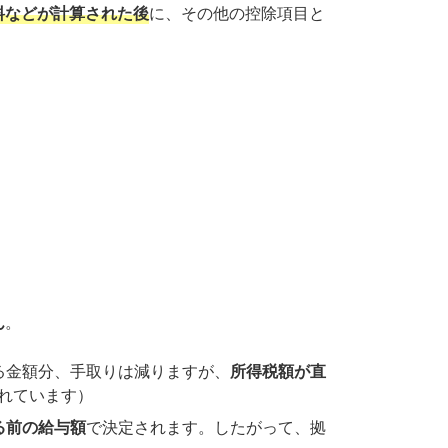
料などが計算された後
に、その他の控除項目と
ん
。
る金額分、手取りは減りますが、
所得税額が直
れています）
る前の給与額
で決定されます。したがって、拠