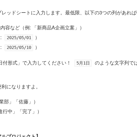
レッドシートに入力します。最低限、以下の3つの列があれば
内容など（例: 「新商品A企画立案」）
:
）
2025/05/01
:
）
2025/05/10
日付形式」で入力してください！
のような文字列で
5月1日
便利になりますよ。
営業部」「佐藤」）
「進行中」「完了」）
アルプロジェクト】