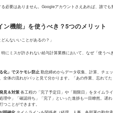
る必要はありません。Googleアカウントさえあれば、誰で
イン機能」を使うべき？5つのメリット
とどんないいことがあるの？」
、特にミスが許されない給与計算業務において、なぜ「使うべ
る化」でヌケモレ防止
勤怠締めからデータ収集、計算、チェッ
、全体の流れがパッと見て分かります。「あの作業、忘れてた
発見＆対策
各工程の「完了予定日」や「期限日」をタイムライ
処理中」「確認待ち」「完了」といった進捗も一目瞭然。遅れ
打つことができます。
が明確化
タイムラインを関係者（経理、人事、各部署の勤怠承