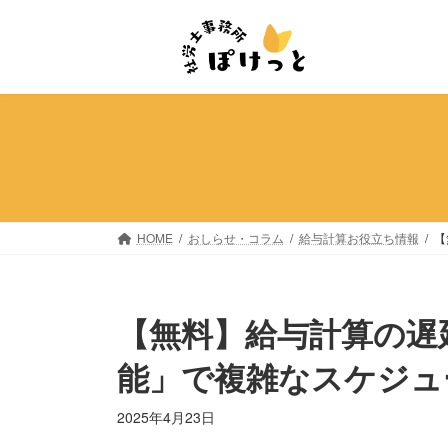
コ
ナ
ン
ビ
テ
ゲ
ン
ー
ツ
シ
へ
ョ
ス
ン
キ
に
ッ
移
プ
動
HOME
おしらせ・コラム
給与計算お役立ち情報
【
【無料】給与計算の遅
能」で複雑なスケジュ
2025年4月23日