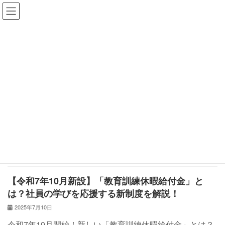
コ
ナ
ン
ビ
テ
ゲ
ン
ー
ツ
シ
おしらせ・コラム
へ
ョ
ス
ン
キ
に
ッ
移
HOME
おしらせ・コラム
キャリアアップ
プ
動
キャリアアップ
【令和7年10月新設】「教育訓練休暇給付金」と
は？社員の学びを応援する新制度を解説！
2025年7月10日
令和7年10月開始！新しい「教育訓練休暇給付金」とは？