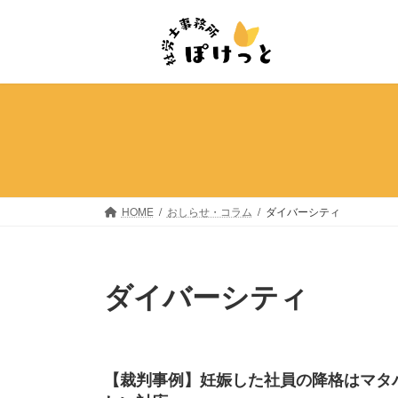
コ
ナ
ン
ビ
テ
ゲ
ン
ー
ツ
シ
へ
ョ
ス
ン
キ
に
ッ
移
プ
動
HOME
おしらせ・コラム
ダイバーシティ
ダイバーシティ
【裁判事例】妊娠した社員の降格はマタ