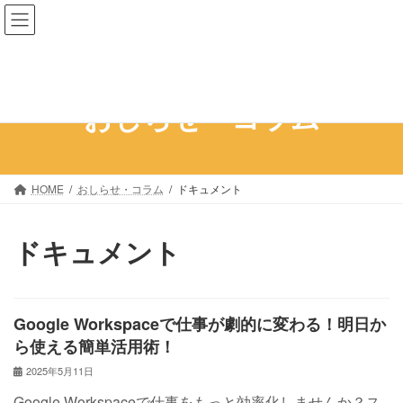
コ
ナ
ン
ビ
テ
ゲ
ン
ー
ツ
シ
おしらせ・コラム
へ
ョ
ス
ン
キ
に
ッ
移
HOME
おしらせ・コラム
ドキュメント
プ
動
ドキュメント
Google Workspaceで仕事が劇的に変わる！明日か
ら使える簡単活用術！
2025年5月11日
Google Workspaceで仕事をもっと効率化しませんか？ス