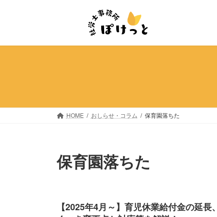
コ
ナ
ン
ビ
テ
ゲ
ン
ー
ツ
シ
へ
ョ
ス
ン
キ
に
ッ
移
プ
動
HOME
おしらせ・コラム
保育園落ちた
保育園落ちた
【2025年4月～】育児休業給付金の延