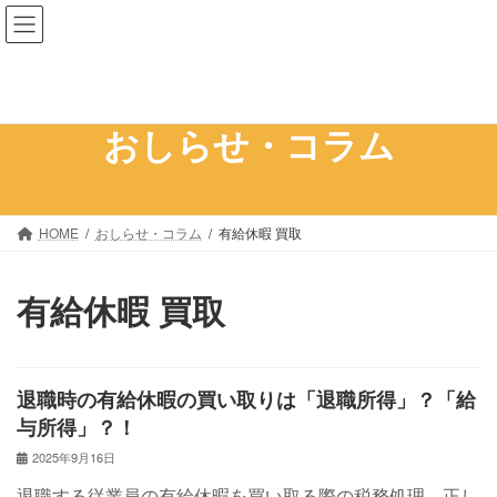
コ
ナ
ン
ビ
テ
ゲ
ン
ー
ツ
シ
おしらせ・コラム
へ
ョ
ス
ン
キ
に
ッ
移
HOME
おしらせ・コラム
有給休暇 買取
プ
動
有給休暇 買取
退職時の有給休暇の買い取りは「退職所得」？「給
与所得」？！
2025年9月16日
退職する従業員の有給休暇を買い取る際の税務処理、正し