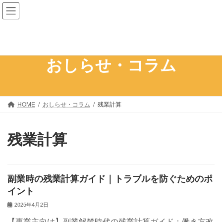
コ
ナ
ン
ビ
テ
ゲ
ン
ー
ツ
シ
おしらせ・コラム
へ
ョ
ス
ン
キ
に
ッ
移
HOME
おしらせ・コラム
残業計算
プ
動
残業計算
副業時の残業計算ガイド｜トラブルを防ぐためのポ
イント
2025年4月2日
【事業主向け】副業解禁時代の残業計算ガイド：働き方改