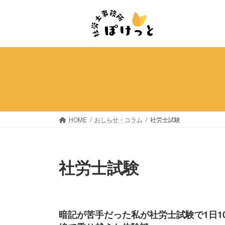
コ
ナ
ン
ビ
テ
ゲ
ン
ー
ツ
シ
へ
ョ
ス
ン
キ
に
ッ
移
プ
動
HOME
おしらせ・コラム
社労士試験
社労士試験
暗記が苦手だった私が社労士試験で1日