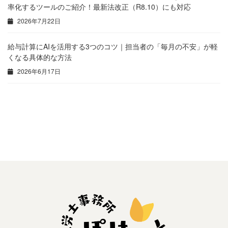
率化するツールのご紹介！最新法改正（R8.10）にも対応
2026年7月22日
給与計算にAIを活用する3つのコツ｜担当者の「毎月の不安」が軽
くなる具体的な方法
2026年6月17日
36協定違反で即書類送検？大手菓子店の事例から学ぶ、企業が知るべき罰則と流れ
【AppSheetで超効率化】現場仕事はスマホで完結！もう事務所に戻って報告書を作る必要はありません
2025年5月22日
2025年5月25日