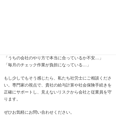
【まとめ】専門家の視点で、安心
の労務管理を
今回は、給与ソフトだけでは気づきにくい随時改定の落と
し穴について解説しました。従業員の働き方が多様化する
現代において、こうした労務管理の「気づき」はますます
重要になっています。
「うちの会社のやり方で本当に合っているか不安…」
「毎月のチェック作業が負担になっている…」
もし少しでもそう感じたら、私たち社労士にご相談くださ
い。専門家の視点で、貴社の給与計算や社会保険手続きを
正確にサポートし、見えないリスクから会社と従業員を守
ります。
ぜひお気軽にお問い合わせください。